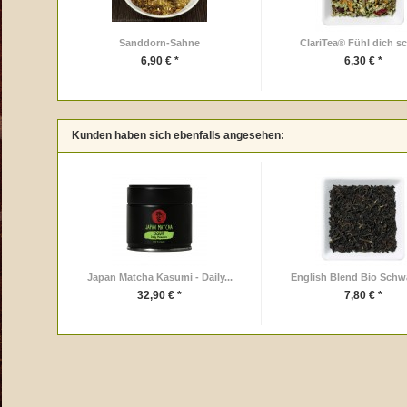
Sanddorn-Sahne
ClariTea® Fühl dich s
6,90 € *
6,30 € *
Kunden haben sich ebenfalls angesehen:
Japan Matcha Kasumi - Daily...
English Blend Bio Schw
32,90 € *
7,80 € *