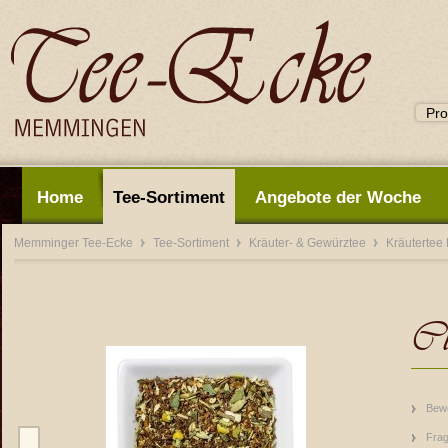
Home
Tee-Sortiment
Angebote der Woche
Memminger Tee-Ecke
Tee-Sortiment
Kräuter- & Gewürztee
Kräutertee
Cl
Bew
Frag