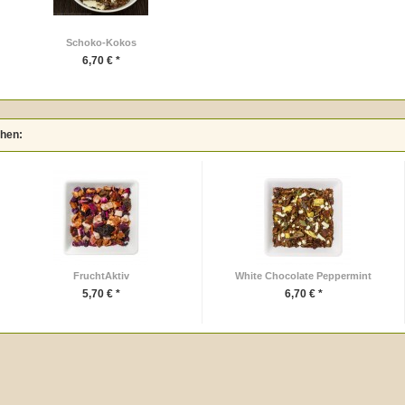
Schoko-Kokos
6,70 € *
ehen:
FruchtAktiv
White Chocolate Peppermint
5,70 € *
6,70 € *