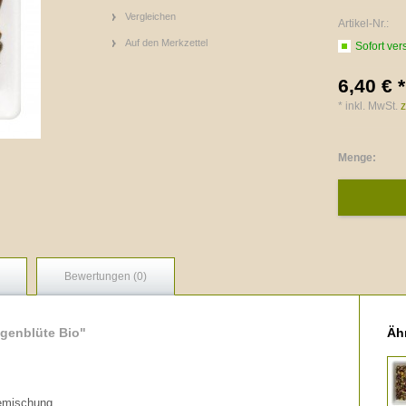
Vergleichen
Artikel-Nr.:
Auf den Merkzettel
Sofort ver
6,40 € *
* inkl. MwSt.
z
Menge:
Bewertungen (0)
genblüte Bio"
Ähn
eemischung