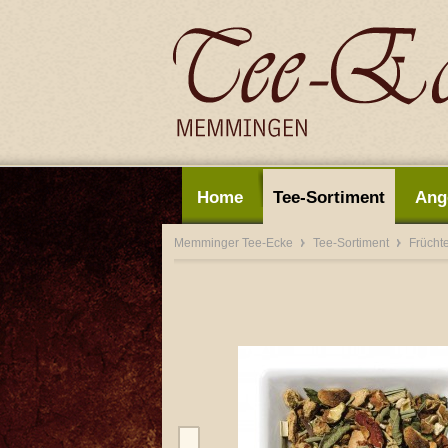
Home
Tee-Sortiment
Ang
Memminger Tee-Ecke
Tee-Sortiment
Frücht