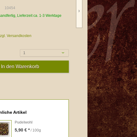
10454
sandfertig, Lieferzeit ca. 1-3 Werktage
zgl. Versandkosten
1
liche Artikel
Pudelwohl
5,90 € *
/ 100g