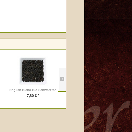
English Blend Bio Schwarztee
Lemon Love®
7,80 € *
5,70 € *