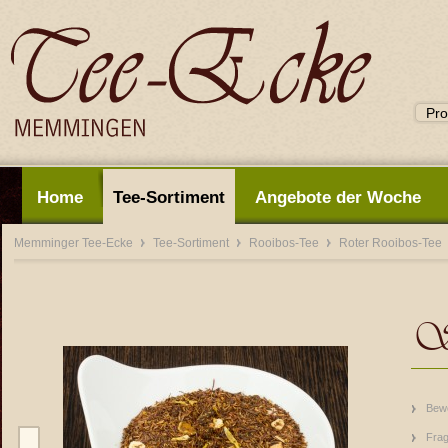
Home
Tee-Sortiment
Angebote der Woche
Memminger Tee-Ecke
Tee-Sortiment
Rooibos-Tee
Roter Rooibos-Tee
St
Bew
Frag