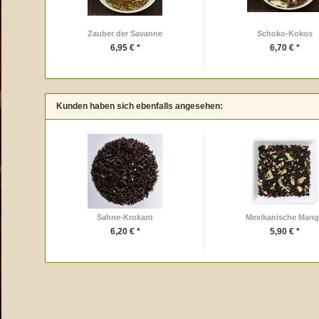
Zauber der Savanne
Schoko-Kokos
6,95 € *
6,70 € *
Kunden haben sich ebenfalls angesehen:
Sahne-Krokant
Mexikanische Man
6,20 € *
5,90 € *