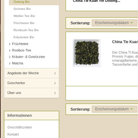
China Tie Kuan Yin Oolong...
Oolong Bio
Grüntee Bio
Weißer Tee Bio
Erscheinungsdatum
Sortierung:
Früchtetee Bio
Rooibush-Tee Bio
Kräutertee Bio
China Tie Kuan
Früchtetee
Rooibos-Tee
Der China Ti Kua
Provinz Fujian, d
Kräuter- & Gewürztee
smaragdfarbene, 
Matcha
Tassenfarbe und l
Angebote der Woche
Geschenke
Über uns
Erscheinungsdatum
Sortierung:
Informationen
Geschäftszeiten
Kontakt