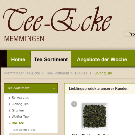
Home
Tee-Sortiment
Angebote der Woche
Memminger Tee-Ecke
Tee-Sortiment
Bio-Tee
Oolong Bio
Tee-Sortiment
Lieblingsprodukte unserer Kunden
Schwarztee
1
Oolong Tee
Grüntee
Weißer Tee
Bio-Tee
Schwarztee Bio