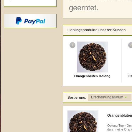
geerntet.
Lieblingsprodukte unserer Kunden
1
Orangenblüten Oolong
Ch
Erscheinungsdatum
Sortierung:
Orangenblüten
Oolong Tee - Der
durch feine Oran