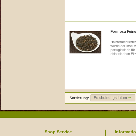
Formosa Feine
Halbfermentiert
wurde der Insel v
portugiesisch fü
chinesischen Einw
Erscheinungsdatum
Sortierung:
Shop Service
Informati