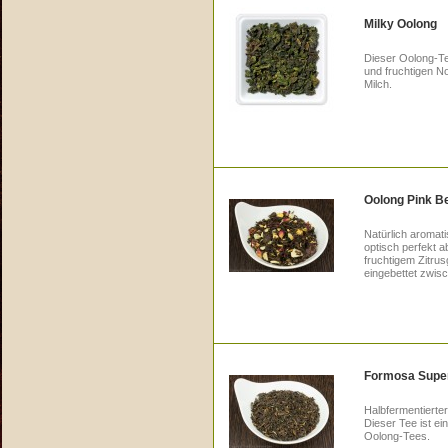
Milky Oolong
Dieser Oolong-Te
und fruchtigen N
Milch.
Oolong Pink B
Natürlich aromat
optisch perfekt 
fruchtigem Zitru
eingebettet zwis
Formosa Super
Halbfermentierte
Dieser Tee ist ei
Oolong-Tees.