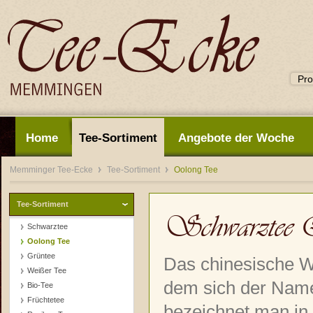
Home
Tee-Sortiment
Angebote der Woche
Memminger Tee-Ecke
Tee-Sortiment
Oolong Tee
Tee-Sortiment
Schwarztee 
Schwarztee
Oolong Tee
Grüntee
Das chinesische W
Weißer Tee
dem sich der Name
Bio-Tee
Früchtetee
bezeichnet man in