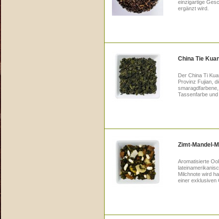
einzigartige Ges
ergänzt wird.
China Tie Kuan
Der China Ti Kua
Provinz Fujian, d
smaragdfarbene, 
Tassenfarbe und l
Zimt-Mandel-M
Aromatisierte O
lateinamerikanis
Milchnote wird h
einer exklusiven