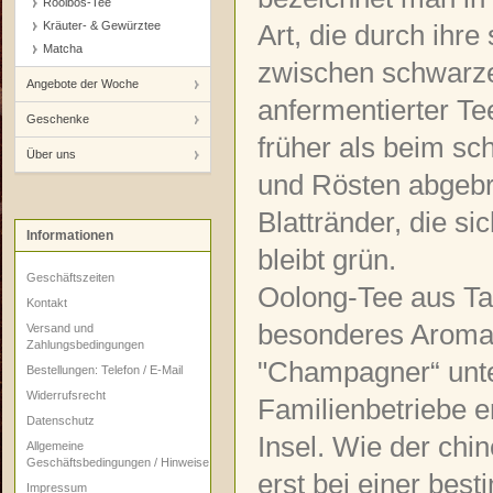
Rooibos-Tee
Kräuter- & Gewürztee
Art, die durch ihr
Matcha
zwischen schwarze
Angebote der Woche
anfermentierter Tee
Geschenke
früher als beim sc
Über uns
und Rösten abgebr
Blattränder, die si
Informationen
bleibt grün.
Geschäftszeiten
Oolong-Tee aus Ta
Kontakt
besonderes Aroma 
Versand und
Zahlungsbedingungen
"Champagner“ unte
Bestellungen: Telefon / E-Mail
Widerrufsrecht
Familienbetriebe e
Datenschutz
Insel. Wie der chi
Allgemeine
Geschäftsbedingungen / Hinweise
erst bei einer bes
Impressum