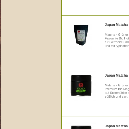
Japan Matcha H
Matcha - Grüner 
Favourite Bio Hota
für Getränke und 
und mit typisch
Japan Matcha 
Matcha - Grüner
Premium Bio Megu
auf Steinmühlen 
süßlich und zart,
Japan Matcha K