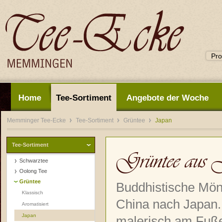
Home
Tee-Sortiment
Angebote der Woche
Memminger Tee-Ecke
Tee-Sortiment
Grüntee
Japan
Tee-Sortiment
Grüntee aus 
Schwarztee
Oolong Tee
Grüntee
Buddhistische Mön
Klassisch
China nach Japan. 
Aromatisiert
Japan
malerisch am Fuße 