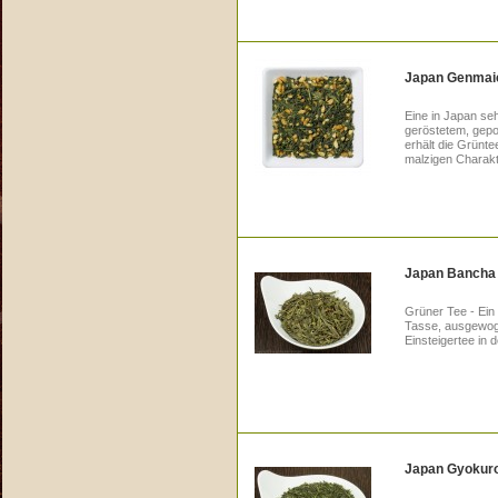
Japan Genmai
Eine in Japan seh
geröstetem, gepo
erhält die Grünte
malzigen Charakte
Japan Bancha
Grüner Tee - Ein
Tasse, ausgewogen
Einsteigertee in 
Japan Gyokuro