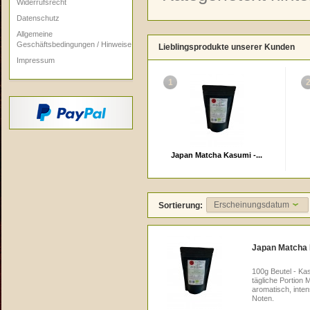
Widerrufsrecht
Datenschutz
Allgemeine
Geschäftsbedingungen / Hinweise
Lieblingsprodukte unserer Kunden
Impressum
1
Japan Matcha Kasumi -...
Erscheinungsdatum
Sortierung:
Japan Matcha K
100g Beutel - Kas
tägliche Portion 
aromatisch, inten
Noten.