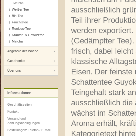
Matcha
ausschließlich gr
Weißer Tee
Bio-Tee
Teil ihrer Produkti
Früchtetee
werden exportiert.
Rooibos-Tee
Kräuter- & Gewürztee
(Gedämpfter Tee). 
Matcha
frisch, dabei leich
Angebote der Woche
klassische Alltagst
Geschenke
Eisen. Der feinste
Über uns
Schattentee Guyok
Teingehalt stark a
Informationen
ausschließlich die 
Geschäftszeiten
wächst im Schatte
Kontakt
Versand und
Aroma erhält, kräf
Zahlungsbedingungen
Bestellungen: Telefon / E-Mail
Kategorietext hinte