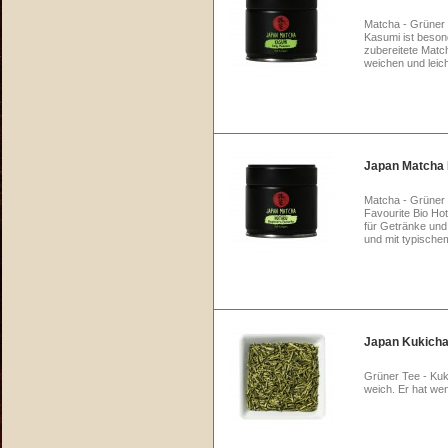
Matcha - Grüner 
Kasumi ist besond
zubereitete Match
weichen und leich
Japan Matcha H
Matcha - Grüner 
Favourite Bio Hota
für Getränke und 
und mit typisch
Japan Kukicha
Grüner Tee - Kuk
weich. Er hat wen