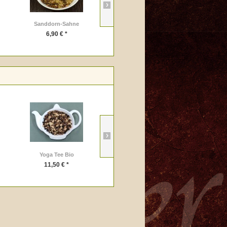
Sanddorn-Sahne
Peach Nectar
6,90 € *
6,00 € *
Yoga Tee Bio
Immuno Bio
11,50 € *
9,95 € *