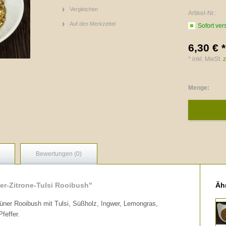
Vergleichen
Artikel-Nr.:
Auf den Merkzettel
Sofort ver
6,30 € *
* inkl. MwSt.
z
Menge:
Bewertungen (0)
er-Zitrone-Tulsi Rooibush"
Ähn
üner Rooibush mit Tulsi, Süßholz, Ingwer, Lemongras,
feffer.