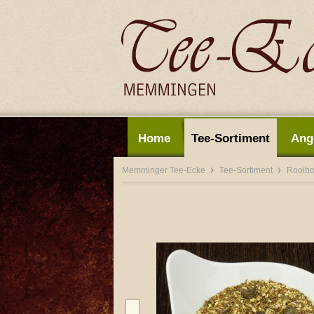
Home
Tee-Sortiment
Ang
Memminger Tee-Ecke
Tee-Sortiment
Rooib