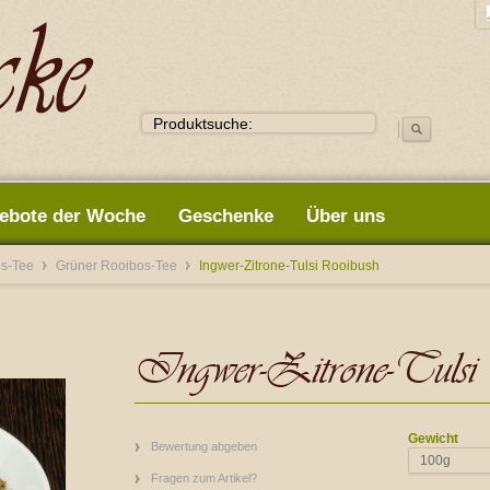
ebote der Woche
Geschenke
Über uns
os-Tee
Grüner Rooibos-Tee
Ingwer-Zitrone-Tulsi Rooibush
Ingwer-Zitrone-Tulsi
Gewicht
Bewertung abgeben
100g
Fragen zum Artikel?