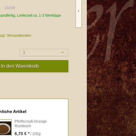
10208
sandfertig, Lieferzeit ca. 1-3 Werktage
zgl. Versandkosten
1
liche Artikel
Pfeffernuß-Orange
Rooibush
6,70 € *
/ 100g