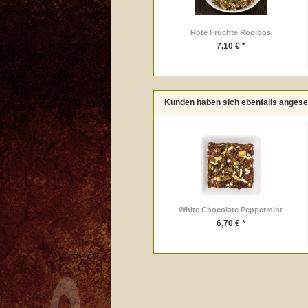
Rote Früchte Rooibos
7,10 € *
Kunden haben sich ebenfalls anges
White Chocolate Peppermint
6,70 € *