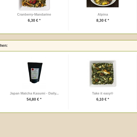
Cranberry-Mandarine
Alpina
6,30 € *
8,30 € *
ehen:
Japan Matcha Kasumi - Daily...
Take it easy®
54,80 € *
6,10 € *