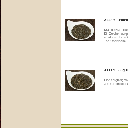
Assam Golden
Kräftige Blatt-T
Ein Zeichen gute
an ätherischen Öl
Tee-Oberfläche.
Assam 500g T
Eine sorgfältig 
aus verschieden