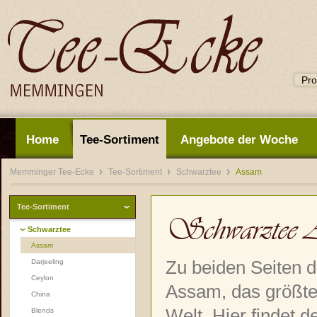
Home
Tee-Sortiment
Angebote der Woche
Memminger Tee-Ecke
Tee-Sortiment
Schwarztee
Assam
Tee-Sortiment
Schwarztee 
Schwarztee
Assam
Darjeeling
Zu beiden Seiten d
Ceylon
Assam, das größt
China
Welt. Hier findet d
Blends