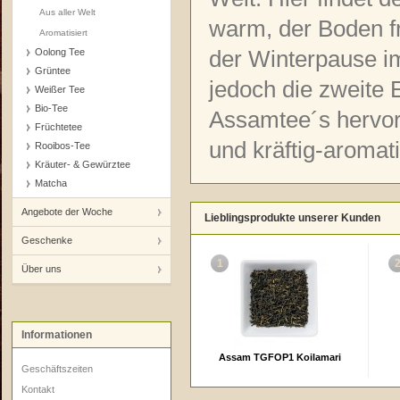
Aus aller Welt
warm, der Boden fr
Aromatisiert
Oolong Tee
der Winterpause im
Grüntee
jedoch die zweite E
Weißer Tee
Bio-Tee
Assamtee´s hervor
Früchtetee
und kräftig-aromat
Rooibos-Tee
Kräuter- & Gewürztee
Matcha
Angebote der Woche
Lieblingsprodukte unserer Kunden
Geschenke
1
Über uns
Informationen
Assam TGFOP1 Koilamari
Geschäftszeiten
Kontakt