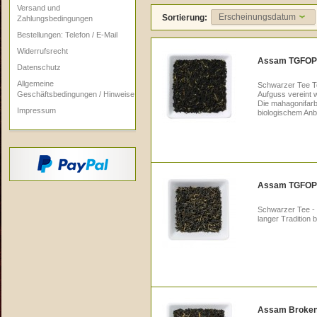
Versand und
Erscheinungsdatum
Sortierung:
Zahlungsbedingungen
Bestellungen: Telefon / E-Mail
Widerrufsrecht
Assam TGFOP1
Datenschutz
Allgemeine
Schwarzer Tee To
Aufguss vereint 
Geschäftsbedingungen / Hinweise
Die mahagonifarb
Impressum
biologischem An
Assam TGFOP1
Schwarzer Tee - 
langer Tradition 
Assam Broken