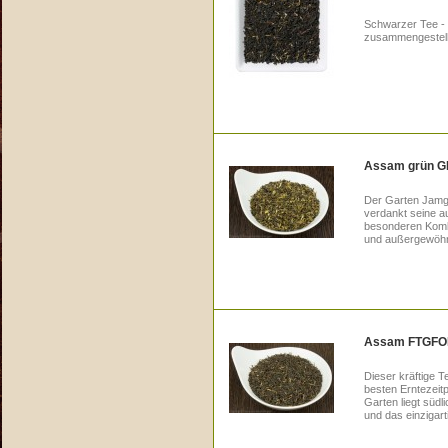
Schwarzer Tee - -
zusammengestellt
Assam grün G
Der Garten Jamgu
verdankt seine a
besonderen Kombi
und außergewöhn
Assam FTGFOP
Dieser kräftige
besten Erntezeitp
Garten liegt süd
und das einzigart