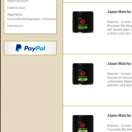
Widerrufsrecht
Datenschutz
Japan Matcha 
Allgemeine
Geschäftsbedingungen / Hinweise
Matcha - Grüner
Impressum
Premium Bio Megu
auf Steinmühlen 
süßlich und zart,
Japan Matcha K
Matcha - Grüner 
Kasumi ist besond
zubereitete Match
weichen und leich
Japan Matcha H
Matcha - Grüner 
Favourite Bio Hota