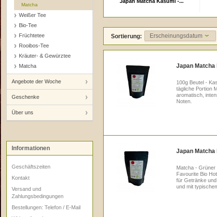
Japan Matcha Kasumi -...
Matcha
Weißer Tee
Bio-Tee
Früchtetee
Erscheinungsdatum
Sortierung:
Rooibos-Tee
Kräuter- & Gewürztee
Japan Matcha K
Matcha
Angebote der Woche
100g Beutel - Kas
tägliche Portion 
aromatisch, inten
Geschenke
Noten.
Über uns
Informationen
Japan Matcha H
Geschäftszeiten
Matcha - Grüner 
Favourite Bio Hota
Kontakt
für Getränke und 
und mit typisch
Versand und
Zahlungsbedingungen
Bestellungen: Telefon / E-Mail