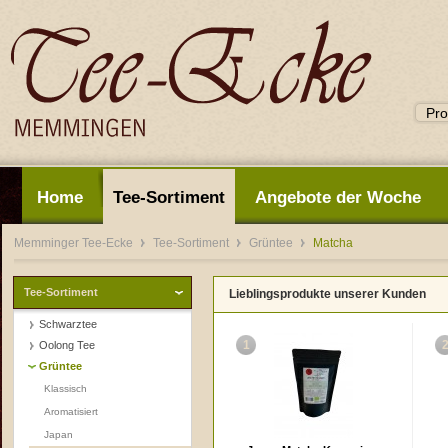
Home
Tee-Sortiment
Angebote der Woche
Memminger Tee-Ecke
Tee-Sortiment
Grüntee
Matcha
Tee-Sortiment
Lieblingsprodukte unserer Kunden
Schwarztee
1
Oolong Tee
Grüntee
Klassisch
Aromatisiert
Japan