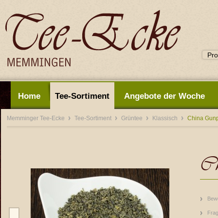
Home
Tee-Sortiment
Angebote der Woche
Memminger Tee-Ecke
Tee-Sortiment
Grüntee
Klassisch
China Gun
Ch
Bew
Frag