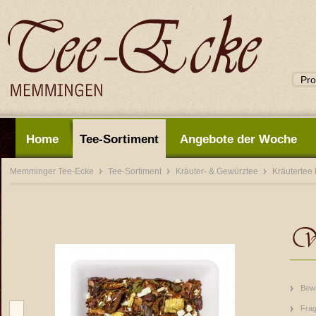
Home
Tee-Sortiment
Angebote der Woche
Memminger Tee-Ecke
Tee-Sortiment
Kräuter- & Gewürztee
Kräutertee
Wh
Bew
Frag