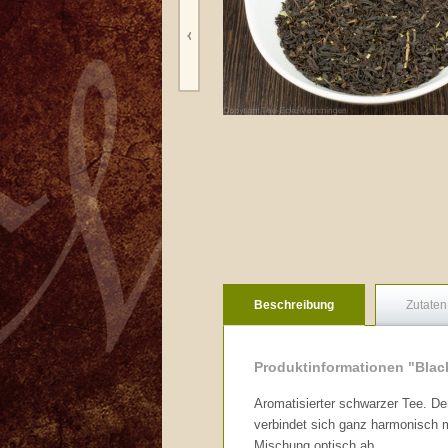
Beschreibung
Zutaten
Produktinformationen "Blac
Aromatisierter schwarzer Tee. D
verbindet sich ganz harmonisch m
Mischung optisch ab.