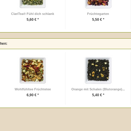
ClariTea® Fühl dich schlank
Früchtegarten
5,60 € *
5,50 € *
ehen:
Wohlfühltee Früchtetee
Orange mit Schalen (Blutorange)...
6,90 € *
5,40 € *