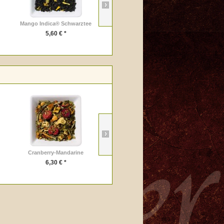
Mango Indica® Schwarztee
Minz-Prinz
5,60 € *
7,95 € *
Cranberry-Mandarine
Fireside
6,30 € *
6,10 € *