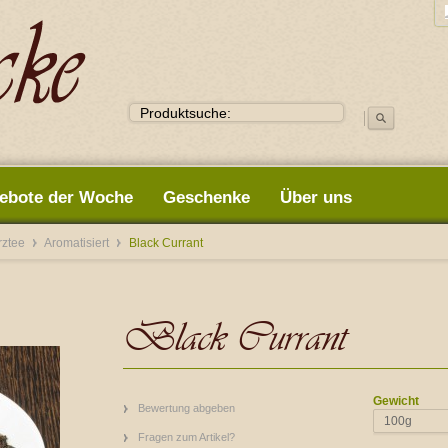
ebote der Woche
Geschenke
Über uns
rztee
Aromatisiert
Black Currant
Black Currant
Gewicht
Bewertung abgeben
100g
Fragen zum Artikel?