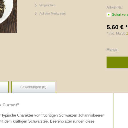
Vergleichen
Artikel-Nr.:
Auf den Merkzettel
Sofort ver
5,60 € *
* inkl. MwSt.
z
Menge:
Bewertungen (0)
k Currant"
er typische Charakter von fruchtigen Schwarzen Johannisbeeren
it dem kräftigen Schwarztee. Beerenblätter runden diese