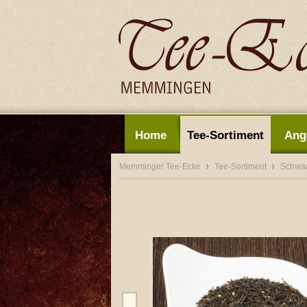
Home
Tee-Sortiment
Ang
Memminger Tee-Ecke
Tee-Sortiment
Schwa