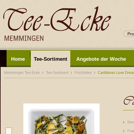
Home
Tee-Sortiment
Angebote der Woche
Memminger Tee-Ecke
Tee-Sortiment
Früchtetee
Caribbean Love Dre
Ca
Bew
Frag