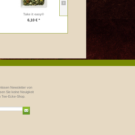
Take it easy®
Matcha-Besen
6,10 € *
16,90 € *
nlosen Newsletter von
en Sie keine Neuigkeit
m Tee-Ecke-Shop.