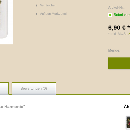
Vergleichen
Artikel-Nr.:
Auf den Merkzettel
Sofort ver
6,90 € *
* inkl. MwSt.
z
Menge:
Bewertungen (0)
te Harmonie"
Ähn