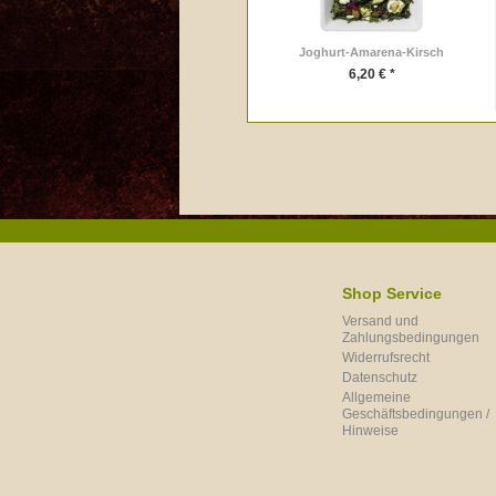
Joghurt-Amarena-Kirsch
6,20 € *
Shop Service
Versand und
Zahlungsbedingungen
Widerrufsrecht
Datenschutz
Allgemeine
Geschäftsbedingungen /
Hinweise