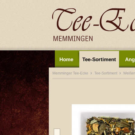
Home
Tee-Sortiment
Ang
Memminger Tee-Ecke
Tee-Sortiment
Weißer