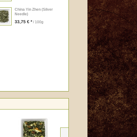
China Yin Zhen (Silver
Needle)
33,75 € *
/ 100g