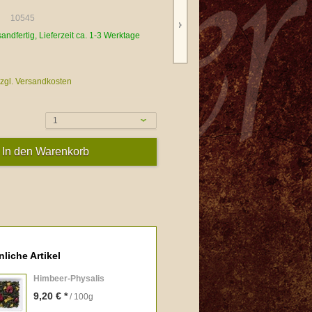
10545
sandfertig, Lieferzeit ca. 1-3 Werktage
zgl. Versandkosten
1
liche Artikel
Himbeer-Physalis
9,20 € *
/ 100g