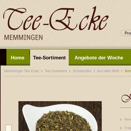
Home
Tee-Sortiment
Angebote der Woche
Memminger Tee-Ecke
Tee-Sortiment
Schwarztee
Aus aller Welt
Ken
K
Bew
Frag