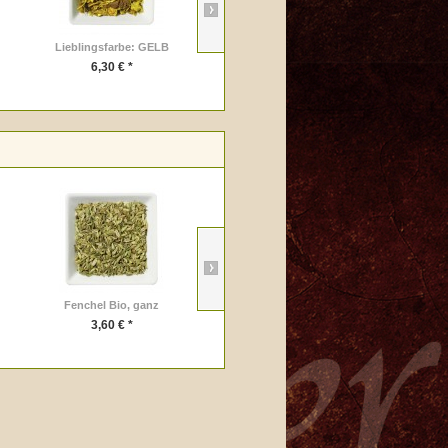
Lieblingsfarbe: GELB
Komm zur Ruh
6,30 € *
6,50 € *
Fenchel Bio, ganz
Ingwer-Zitrone Bio
3,60 € *
7,20 € *