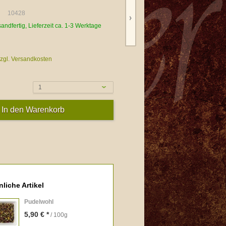
10428
sandfertig, Lieferzeit ca. 1-3 Werktage
zgl. Versandkosten
1
liche Artikel
Pudelwohl
5,90 € *
/ 100g