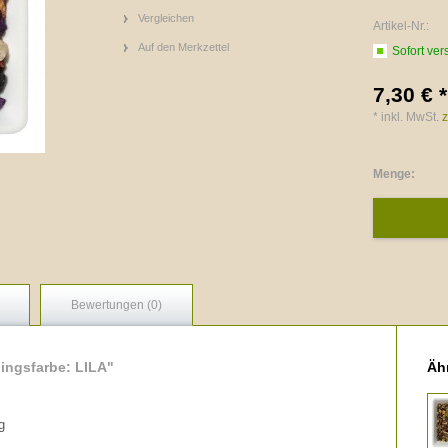
Vergleichen
Artikel-Nr.:
Auf den Merkzettel
Sofort ver
7,30 € *
* inkl. MwSt.
z
Menge:
Bewertungen (0)
ingsfarbe: LILA"
Ähn
g