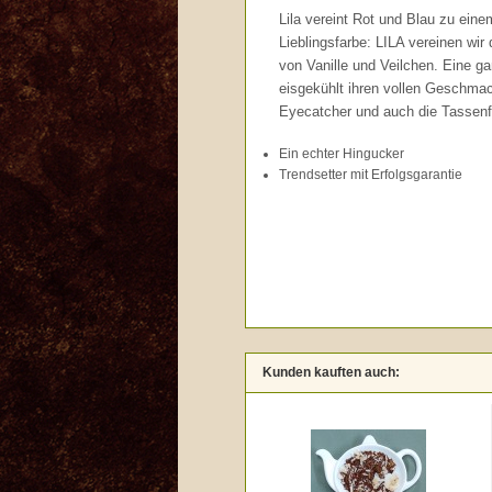
Lila vereint Rot und Blau zu ei
Lieblingsfarbe: LILA vereinen wi
von Vanille und Veilchen. Eine g
eisgekühlt ihren vollen Geschmack
Eyecatcher und auch die Tassenf
Ein echter Hingucker
Trendsetter mit Erfolgsgarantie
Kunden kauften auch: