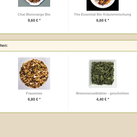
Chai Blutorange Bio
The Essential Bio Kräutermischung
9,60 € *
6,60 € *
ehen:
Frauentee
Brennnesselblätter - geschnitten
6,80 € *
4,40 € *