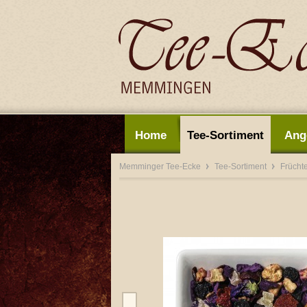
Home
Tee-Sortiment
Ang
Memminger Tee-Ecke
Tee-Sortiment
Frücht