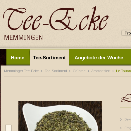
Home
Tee-Sortiment
Angebote der Woche
Memminger Tee-Ecke
Tee-Sortiment
Grüntee
Aromatisiert
Le Touar
Le
Bew
Frag