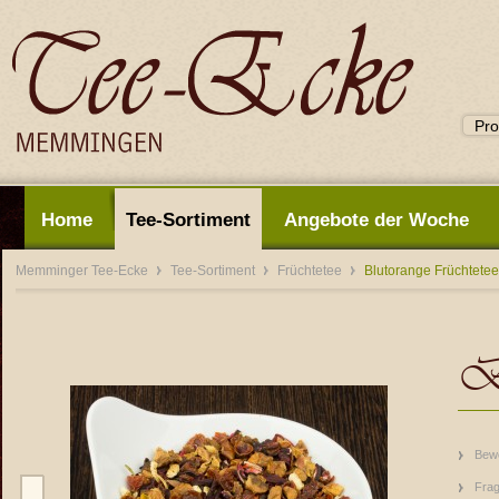
Home
Tee-Sortiment
Angebote der Woche
Memminger Tee-Ecke
Tee-Sortiment
Früchtetee
Blutorange Früchtetee
Bl
Bew
Frag