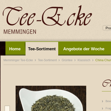
Home
Tee-Sortiment
Angebote der Woche
Memminger Tee-Ecke
Tee-Sortiment
Grüntee
Klassisch
China Chun
Ch
Bew
Frag