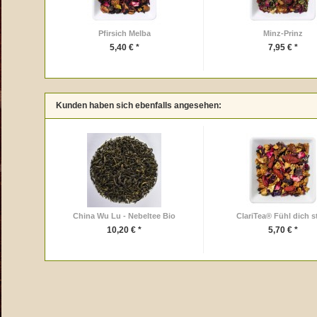
Pfirsich Melba
Minz-Prinz
5,40 € *
7,95 € *
Kunden haben sich ebenfalls angesehen:
China Wu Lu - Nebeltee Bio
ClariTea® Fühl dich s
10,20 € *
5,70 € *