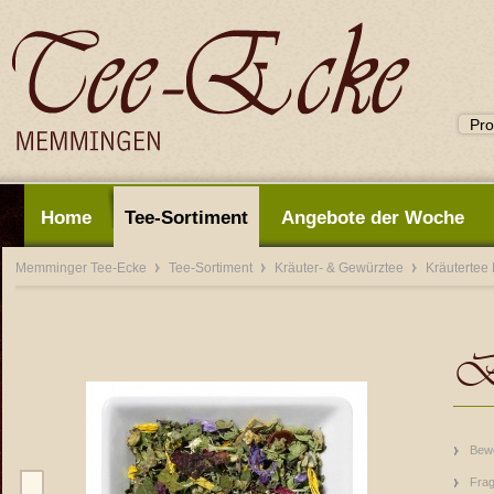
Home
Tee-Sortiment
Angebote der Woche
Memminger Tee-Ecke
Tee-Sortiment
Kräuter- & Gewürztee
Kräutertee
Ba
Bew
Frag