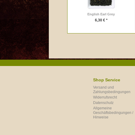
English Earl Grey
6,30 € *
Shop Service
Versand und
Zahlungsbedingungen
Widerrufsrecht
Datenschutz
Allgemeine
Geschäftsbedingungen /
Hinweise