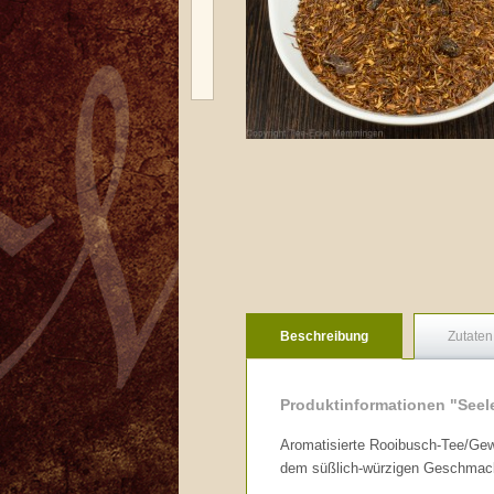
Beschreibung
Zutaten
Produktinformationen "See
Aromatisierte Rooibusch-Tee/Ge
dem süßlich-würzigen Geschmack 