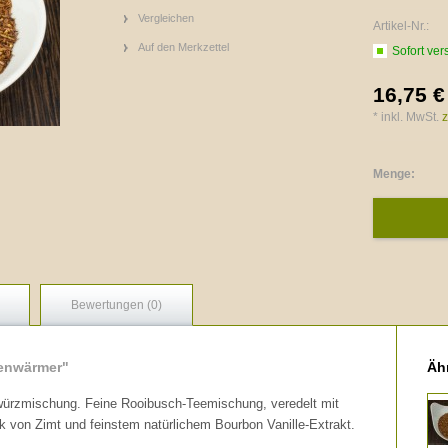
Vergleichen
Artikel-Nr.:
Auf den Merkzettel
Sofort ver
16,75 €
* inkl. MwSt.
z
Menge:
Bewertungen (0)
lenwärmer"
Ähn
würzmischung. Feine Rooibusch-Teemischung, veredelt mit
von Zimt und feinstem natürlichem Bourbon Vanille-Extrakt.