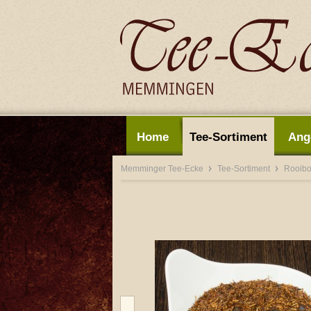
Home
Tee-Sortiment
Ang
Memminger Tee-Ecke
Tee-Sortiment
Rooib