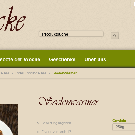
ebote der Woche
Geschenke
Über uns
os-Tee
Roter Rooibos-Tee
Seelenwärmer
Seelenwärmer
Gewicht
Bewertung abgeben
250g
Fragen zum Artikel?