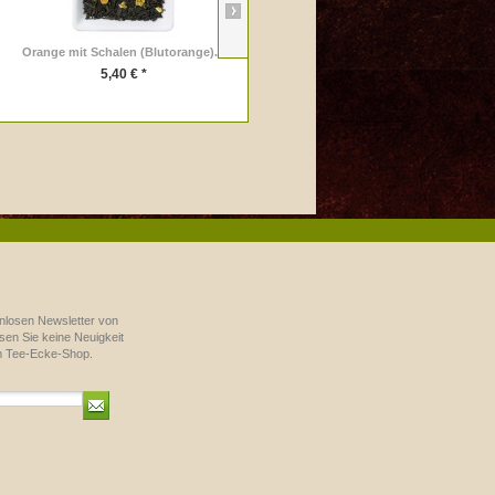
Orange mit Schalen (Blutorange)...
Cranberry-Mandarine
5,40 € *
6,30 € *
nlosen Newsletter von
en Sie keine Neuigkeit
m Tee-Ecke-Shop.