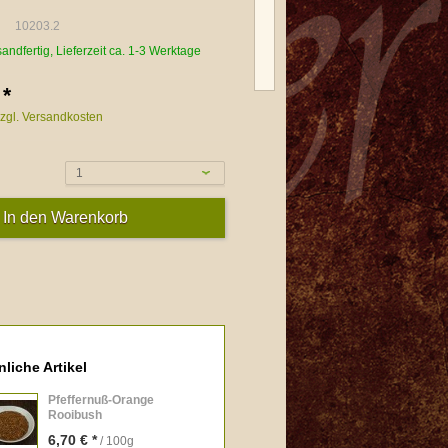
10203.2
sandfertig, Lieferzeit ca. 1-3 Werktage
 *
zgl. Versandkosten
1
liche Artikel
Pfeffernuß-Orange
Rooibush
6,70 € *
/ 100g