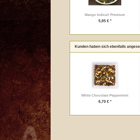
Mango Indica® Premium
5,95 € *
Kunden haben sich ebenfalls anges
White Chocolate Peppermint
6,70 € *