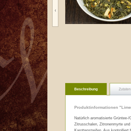
Beschreibung
Zutaten
Produktinformationen "Lime
Natürlich aromatisierte Grüntee-
Zitrusschalen, Zitronenmyrte und
Karottenstreifen. Aus kontrollier