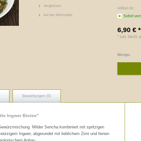
Vergleichen
Artikel-Nr.:
Auf den Merkzettel
Sofort ver
6,90 € *
* inkl. MwSt.
z
Menge:
Bewertungen (0)
tte Ingwer Biotee"
/Gewürzmischung. Milder Sencha kombiniert mit spritzigen
 würzigem Ingwer, abgerundet mit lieblichem Zimt und feinen
t biologischem Anbau.