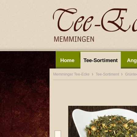
Home
Tee-Sortiment
Ang
Memminger Tee-Ecke
Tee-Sortiment
Grünt