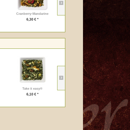
Cranberry-Mandarine
BIOrange Biotee Rooibos
6,30 € *
6,95 € *
Take it easy®
Yoga Tee Bio
6,10 € *
11,50 € *