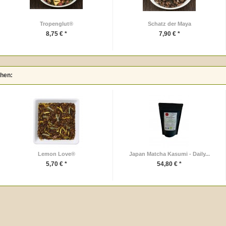
Tropenglut®
Schatz der Maya
8,75 € *
7,90 € *
ehen:
Lemon Love®
Japan Matcha Kasumi - Daily...
5,70 € *
54,80 € *