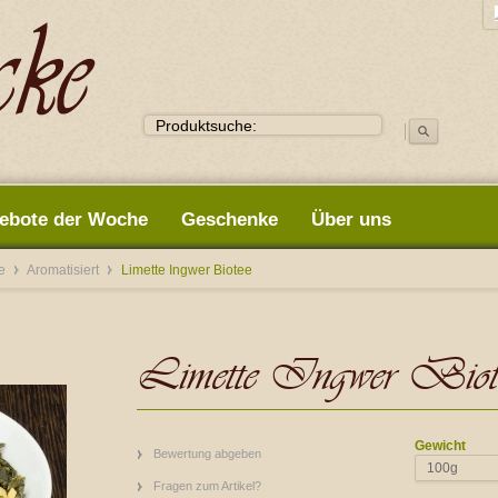
ebote der Woche
Geschenke
Über uns
ee
Aromatisiert
Limette Ingwer Biotee
Limette Ingwer Biot
Gewicht
Bewertung abgeben
100g
Fragen zum Artikel?