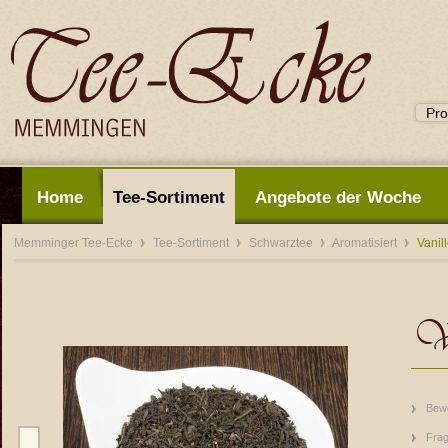
Home
Tee-Sortiment
Angebote der Woche
Memminger Tee-Ecke
Tee-Sortiment
Schwarztee
Aromatisiert
Vanil
Va
Bew
Frag