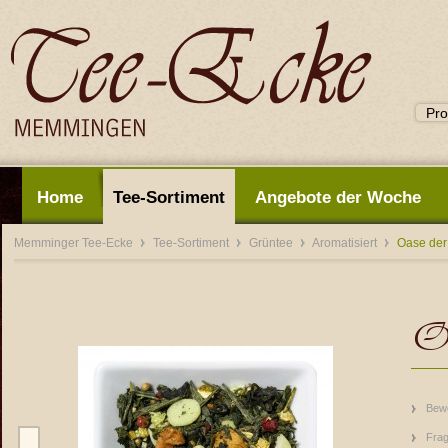
Home
Tee-Sortiment
Angebote der Woche
Memminger Tee-Ecke
Tee-Sortiment
Grüntee
Aromatisiert
Oase der
Oa
Bew
Frag