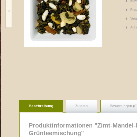
Bew
Frag
Verg
Auf 
Beschreibung
Zutaten
Bewertungen (0
Produktinformationen "Zimt-Mandel-
Grünteemischung"