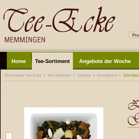
Home
Tee-Sortiment
Angebote der Woche
Memminger Tee-Ecke
Tee-Sortiment
Grüntee
Aromatisiert
Zimt-Man
Zi
Gr