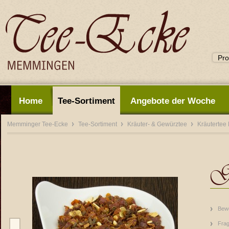
Home
Tee-Sortiment
Angebote der Woche
Memminger Tee-Ecke
Tee-Sortiment
Kräuter- & Gewürztee
Kräutertee
Gl
Bew
Frag