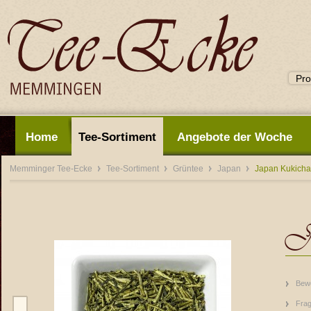
Home
Tee-Sortiment
Angebote der Woche
Memminger Tee-Ecke
Tee-Sortiment
Grüntee
Japan
Japan Kukicha
J
Bew
Frag