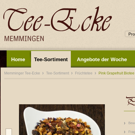
Home
Tee-Sortiment
Angebote der Woche
Memminger Tee-Ecke
Tee-Sortiment
Früchtetee
Pink Grapefruit Biotee
Pi
Bew
Frag