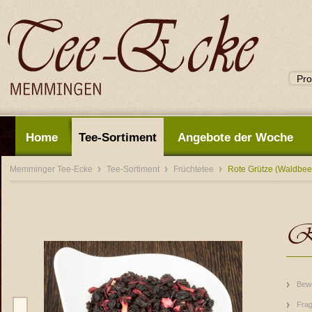
Home
Tee-Sortiment
Angebote der Woche
Memminger Tee-Ecke
Tee-Sortiment
Früchtetee
Rote Grütze (Waldbee
Ro
Bew
Frag