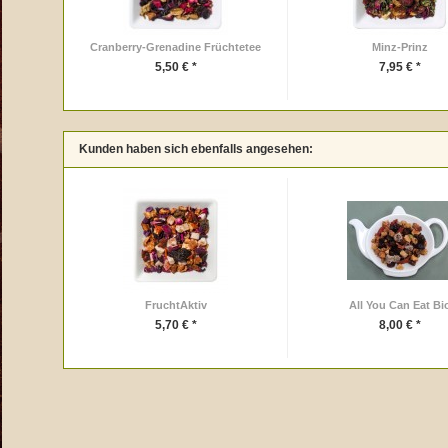
Cranberry-Grenadine Früchtetee
Minz-Prinz
5,50 € *
7,95 € *
Kunden haben sich ebenfalls angesehen:
FruchtAktiv
All You Can Eat Bi
5,70 € *
8,00 € *