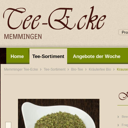
Home
Tee-Sortiment
Angebote der Woche
Memminger Tee-Ecke
Tee-Sortiment
Bio-Tee
Kräutertee Bio
Krause
Kr
Bew
Frag