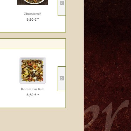
Zimtstern®
English Breakfast Tea
5,90 € *
5,50 € *
Komm zur Ruh
Ceylon Pekoe Nuwara Eliya
6,50 € *
5,90 € *