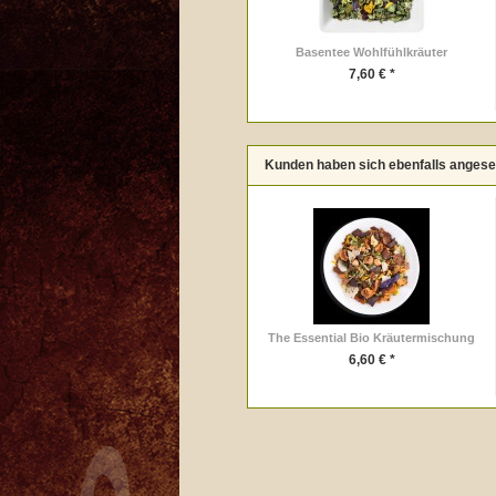
Basentee Wohlfühlkräuter
7,60 € *
Kunden haben sich ebenfalls anges
The Essential Bio Kräutermischung
6,60 € *