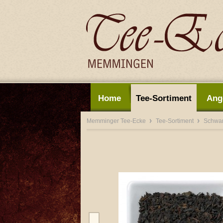
Home
Tee-Sortiment
Ang
Memminger Tee-Ecke
Tee-Sortiment
Schwa