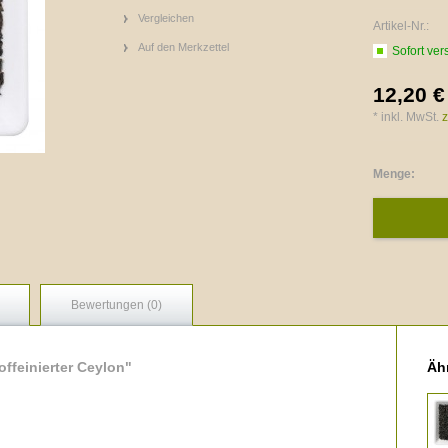
Vergleichen
Artikel-Nr.:
Auf den Merkzettel
Sofort ver
12,20 €
* inkl. MwSt.
z
Menge:
Bewertungen (0)
ffeinierter Ceylon"
Ähn