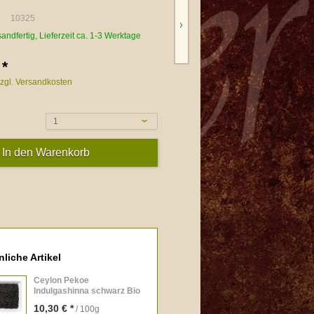
10325
sandfertig, Lieferzeit ca. 1-3 Werktage
 *
zgl. Versandkosten
1
liche Artikel
Ceylon Pekoe
Indulgashinna schwarz Bio
10,30 € *
/ 100g