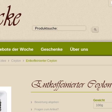
ebote der Woche
Geschenke
Über uns
rztee
Ceylon
Entkoffeinierter Ceylon
Entkoffeinierter Ceylon
Gewicht
Bewertung abgeben
100g
Fragen zum Artikel?