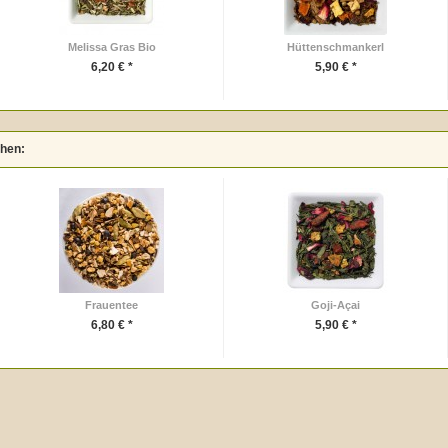
Melissa Gras Bio
Hüttenschmankerl
6,20 € *
5,90 € *
ehen:
Frauentee
Goji-Açai
6,80 € *
5,90 € *