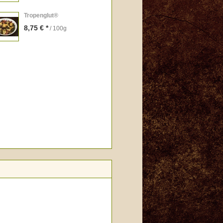
Tropenglut®
8,75 € *
/ 100g