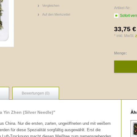
Vergleichen
Artikel-Nr.:
Auf den Merkzettel
Sofort ver
33,75 €
* inkl. MwSt.
z
Menge:
Bewertungen (0)
 Yin Zhen (Silver Needle)"
Ähn
us China. Nur die ersten, zarten, ungeöffneten und mit weißem
en für diese Spezialität sorgfältig ausgewählt. Erst die
e Luft-Trocknung macht diesen Weißtee zum namensgebenden