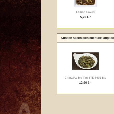
Lemon Love®
5,70 € *
Kunden haben sich ebenfalls anges
China Pai Mu Tan STD 6901 Bio
12,90 € *