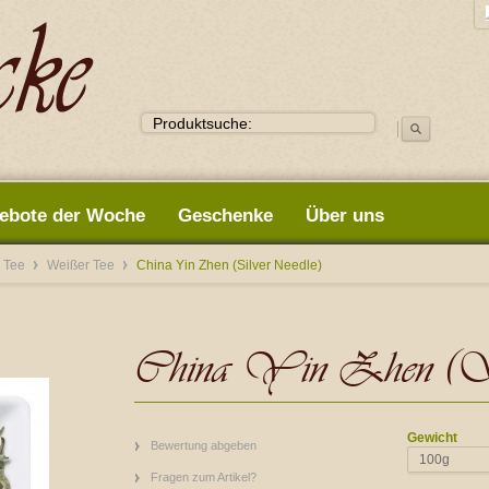
ebote der Woche
Geschenke
Über uns
 Tee
Weißer Tee
China Yin Zhen (Silver Needle)
China Yin Zhen (Si
Gewicht
Bewertung abgeben
100g
Fragen zum Artikel?