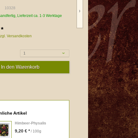
10328
sandfertig, Lieferzeit ca. 1-3 Werktage
 *
zgl. Versandkosten
1
liche Artikel
Himbeer-Physalis
9,20 € *
/ 100g