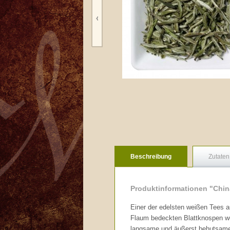
Beschreibung
Zutaten
Produktinformationen "China
Einer der edelsten weißen Tees a
Flaum bedeckten Blattknospen werd
langsame und äußerst behutsam