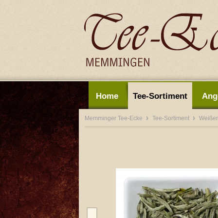
Home
Tee-Sortiment
Ang
Memminger Tee-Ecke
Tee-Sortiment
Weißer