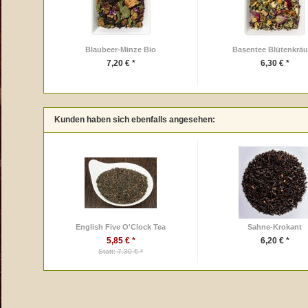
Blaubeer-Minze Bio
Basentee Blütenkräu
7,20 € *
6,30 € *
Kunden haben sich ebenfalls angesehen:
English Five O'Clock Tea
Sahne-Krokant
5,85 € *
6,20 € *
Statt: 7,30 € *