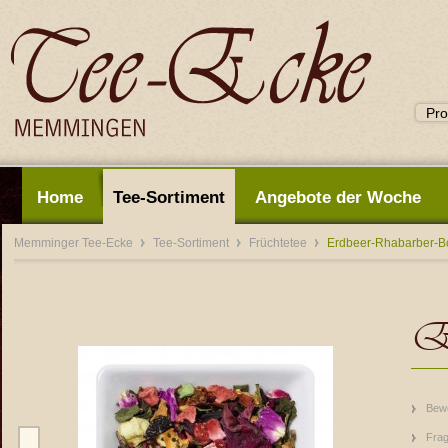
Home
Tee-Sortiment
Angebote der Woche
Memminger Tee-Ecke
Tee-Sortiment
Früchtetee
Erdbeer-Rhabarber-B
Er
Bew
Frag