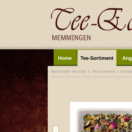
Home
Tee-Sortiment
Ang
Memminger Tee-Ecke
Tee-Sortiment
Kräute