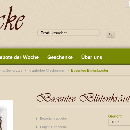
ebote der Woche
Geschenke
Über uns
r- & Gewürztee
Kräutertee Mischungen
Basentee Blütenkräuter
Basentee Blütenkräut
Gewicht
Bewertung abgeben
100g
Fragen zum Artikel?