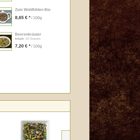
Zum Wohlfühlen Bio
8,65 € *
/ 100g
Beerenkräuter
Inhalt
:
10 Gramm
7,20 € *
/ 100g