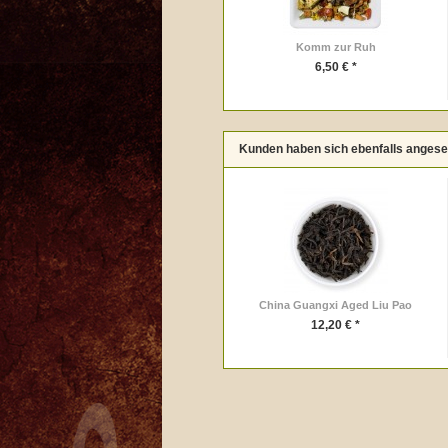
Komm zur Ruh
6,50 € *
Kunden haben sich ebenfalls anges
China Guangxi Aged Liu Pao
12,20 € *