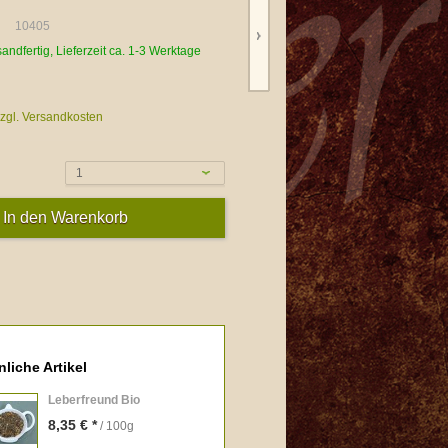
10405
sandfertig, Lieferzeit ca. 1-3 Werktage
zgl. Versandkosten
1
liche Artikel
Leberfreund Bio
8,35 € *
/ 100g