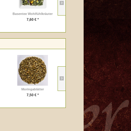
Basentee Wohlfühlkräuter
Alpina
7,60 € *
8,30 € *
Moringablätter
Zum Wohlfühlen Bio
7,50 € *
8,65 € *