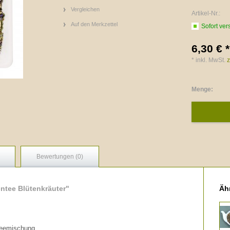
Vergleichen
Artikel-Nr.:
Auf den Merkzettel
Sofort ver
6,30 € *
* inkl. MwSt.
z
Menge:
Bewertungen (0)
ntee Blütenkräuter"
Ähn
teemischung