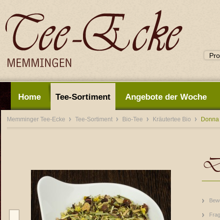
Home
Tee-Sortiment
Angebote der Woche
Memminger Tee-Ecke
Tee-Sortiment
Bio-Tee
Kräutertee Bio
Donna 
D
Bew
Frag