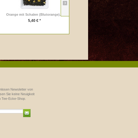
Orange mit Schalen (Blutorange)...
Assam Broken Orange Pekoe
5,40 € *
6,50 € *
nlosen Newsletter von
en Sie keine Neuigkeit
m Tee-Ecke-Shop.