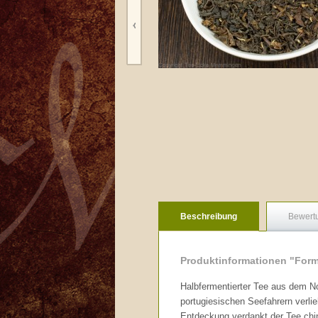
Beschreibung
Bewert
Produktinformationen "For
Halbfermentierter Tee aus dem N
portugiesischen Seefahrern verlie
Entdeckung verdankt der Tee chin