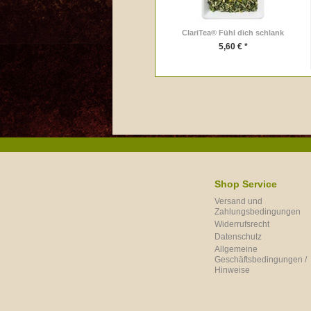
ClariTea® Fühl dich schlank
5,60 € *
Shop Service
Versand und
Zahlungsbedingungen
Widerrufsrecht
Datenschutz
Allgemeine
Geschäftsbedingungen /
Hinweise