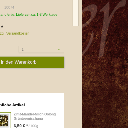
10074
sandfertig, Lieferzeit ca. 1-3 Werktage
 *
zgl. Versandkosten
1
liche Artikel
Zimt-Mandel-Milch Oolong
Grünteemischung
6,50 € *
/ 100g