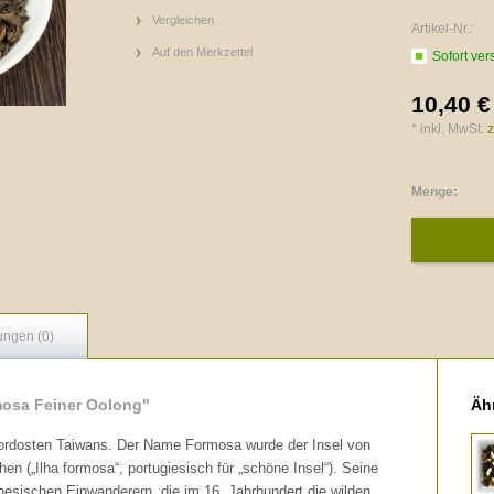
Vergleichen
Artikel-Nr.:
Auf den Merkzettel
Sofort ver
10,40 €
* inkl. MwSt.
z
Menge:
ungen (0)
mosa Feiner Oolong"
Ähn
ordosten Taiwans. Der Name Formosa wurde der Insel von
hen („Ilha formosa“, portugiesisch für „schöne Insel“). Seine
esischen Einwanderern, die im 16. Jahrhundert die wilden