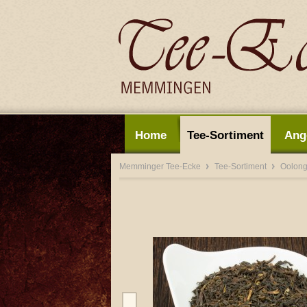
Home
Tee-Sortiment
Ang
Memminger Tee-Ecke
Tee-Sortiment
Oolon