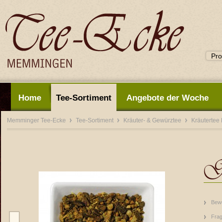
Home
Tee-Sortiment
Angebote der Woche
Memminger Tee-Ecke
Tee-Sortiment
Kräuter- & Gewürztee
Kräutertee
G
Bew
Frag