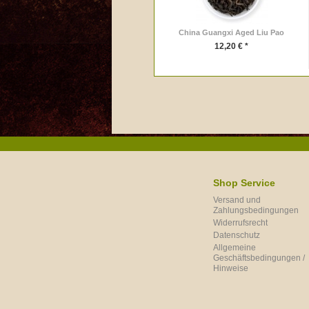
China Guangxi Aged Liu Pao
12,20 € *
Shop Service
Versand und
Zahlungsbedingungen
Widerrufsrecht
Datenschutz
Allgemeine
Geschäftsbedingungen /
Hinweise