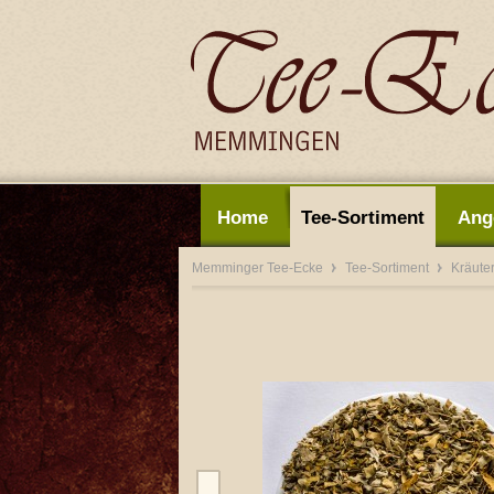
Home
Tee-Sortiment
Ang
Memminger Tee-Ecke
Tee-Sortiment
Kräute