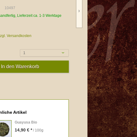
10497
sandfertig, Lieferzeit ca. 1-3 Werktage
zgl. Versandkosten
1
liche Artikel
Guayusa Bio
14,90 € *
/ 100g