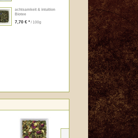
achtsamkeit & intuition
Biotee
7,70 € *
/ 100g