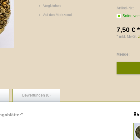
Vergleichen
Artikel-Nr.:
Auf den Merkzettel
Sofort ver
7,50 € *
* inkl. MwSt.
z
Menge:
Bewertungen (0)
ngablätter"
Ähn