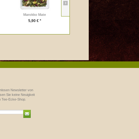
Marokko Mate
Kräuterliebe
5,90 € *
10,90 € *
nlosen Newsletter von
en Sie keine Neuigkeit
m Tee-Ecke-Shop.