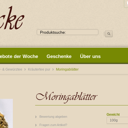
ebote der Woche
Geschenke
Über uns
r- & Gewürztee
Kräutertee pur
Moringablätter
Moringablätter
Gewicht
Bewertung abgeben
100g
Fragen zum Artikel?