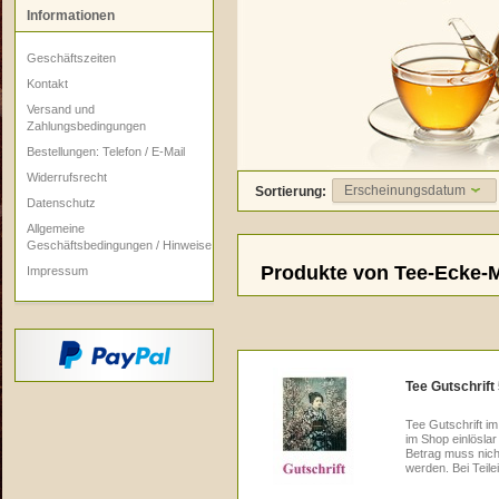
Informationen
Geschäftszeiten
Kontakt
Versand und
Zahlungsbedingungen
Bestellungen: Telefon / E-Mail
Widerrufsrecht
Erscheinungsdatum
Sortierung:
Datenschutz
Allgemeine
Geschäftsbedingungen / Hinweise
Produkte von
Tee-Ecke-
Impressum
Tee Gutschrift
Tee Gutschrift im
im Shop einlösla
Betrag muss nicht
werden. Bei Teile