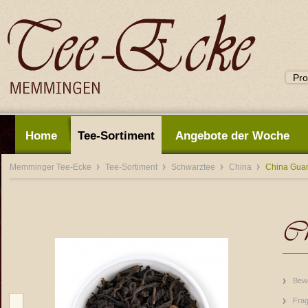
Home
Tee-Sortiment
Angebote der Woche
Memminger Tee-Ecke
Tee-Sortiment
Schwarztee
China
China Guan
Ch
Bew
Frag