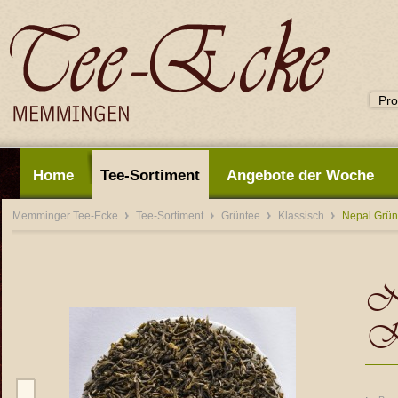
Home
Tee-Sortiment
Angebote der Woche
Memminger Tee-Ecke
Tee-Sortiment
Grüntee
Klassisch
Nepal Grü
N
K