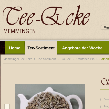
Home
Tee-Sortiment
Angebote der Woche
Memminger Tee-Ecke
Tee-Sortiment
Bio-Tee
Kräutertee Bio
Salbeib
Sa
Bew
Frag